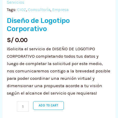
Ú
Servicios
Tags:
CIOZ
,
Consultoría
,
Empresa
RNAR
Diseño de Logotipo
Corporativo
Ú
RNAR
S/
0.00
Ú
RNAR
¡Solicita el servicio de DISEÑO DE LOGOTIPO
CORPORATIVO completando todos tus datos y
Ú
RNAR
luego de completar la solicitud por este medio,
Ú
nos comunicaremos contigo a la brevedad posible
para poder coordinar una reunión virtual y
dimensionar una propuesta acorde a tu visión
según el alcance del servicio que requieras!
ADD TO CART