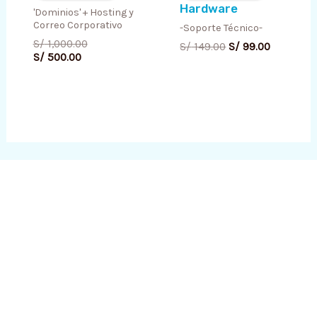
S/ 500.00.
S/ 1,000.00.
S/ 149.00.
S/ 99.00.
Hardware
'Dominios' + Hosting y
Correo Corporativo
-Soporte Técnico-
S/
1,000.00
S/
149.00
S/
99.00
S/
500.00