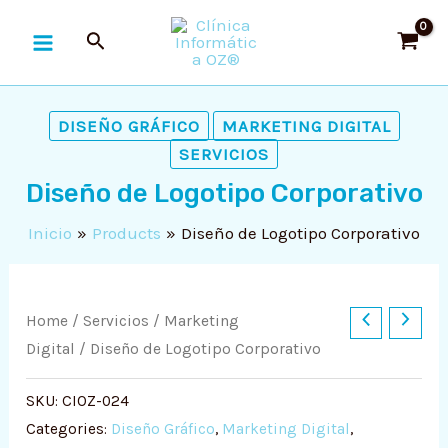
Ir
MAIN
al
MENU
contenido
DISEÑO GRÁFICO
MARKETING DIGITAL
SERVICIOS
Diseño de Logotipo Corporativo
Inicio
Products
Diseño de Logotipo Corporativo
RNAR
Ú
RNAR
Diseño
Home
/
Servicios
/
Marketing
de
Digital
/ Diseño de Logotipo Corporativo
Ú
RNAR
Logotipo
SKU:
CIOZ-024
Corporativo
Ú
RNAR
Categories:
Diseño Gráfico
,
Marketing Digital
,
quantity