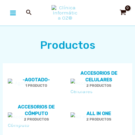
Ir
MAIN
al
MENU
contenido
Productos
ACCESORIOS DE
RNAR
-AGOTADO-
CELULARES
1 PRODUCTO
2 PRODUCTOS
Ú
RNAR
Ú
RNAR
ACCESORIOS DE
CÓMPUTO
ALL IN ONE
2 PRODUCTOS
2 PRODUCTOS
Ú
RNAR