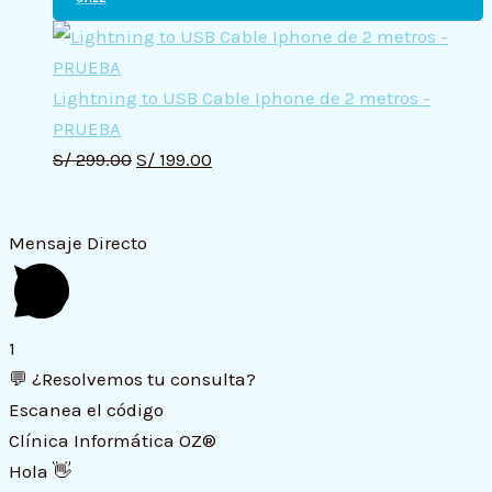
Lightning to USB Cable Iphone de 2 metros -
PRUEBA
S/
299.00
S/
199.00
Mensaje Directo
1
💬 ¿Resolvemos tu consulta?
Escanea el código
Clínica Informática OZ®
Hola 👋