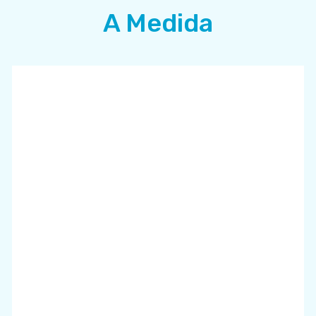
A Medida
Desarrollo Web a Medida
S/
0.00
Original
Current