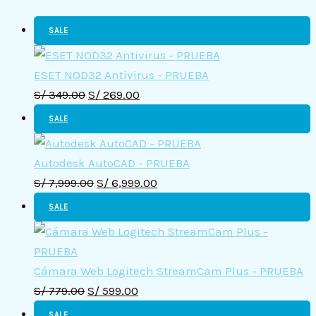
SALE
ESET NOD32 Antivirus - PRUEBA
S/
349.00
S/
269.00
SALE
Autodesk AutoCAD - PRUEBA
S/
7,999.00
S/
6,999.00
SALE
Cámara Web Logitech StreamCam Plus - PRUEBA
S/
779.00
S/
599.00
SALE