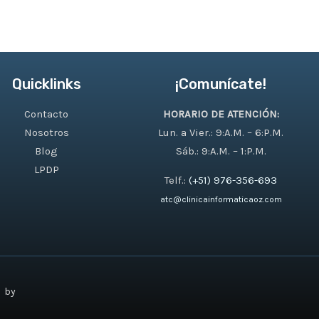
Quicklinks
¡Comunícate!
Contacto
HORARIO DE ATENCIÓN:
Nosotros
Lun. a Vier.: 9:A.M. – 6:P.M.
Blog
Sáb.: 9:A.M. – 1:P.M.
LPDP
Telf.:
(+51) 976-356-693
atc@clinicainformaticaoz.com
❤
by