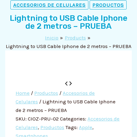
ACCESORIOS DE CELULARES
PRODUCTOS
Lightning to USB Cable Iphone
de 2 metros – PRUEBA
Inicio
Products
Lightning to USB Cable Iphone de 2 metros – PRUEBA
Lightning
Original
Current
to
price
price
Home
/
Productos
/
Accesorios de
USB
was:
is:
Celulares
/ Lightning to USB Cable Iphone
Cable
S/ 299.00.
S/ 199.00.
de 2 metros – PRUEBA
Iphone
SKU:
CIOZ-PRU-02
Categories:
Accesorios de
de
Celulares
,
Productos
Tags:
Apple
,
2
Smartphones