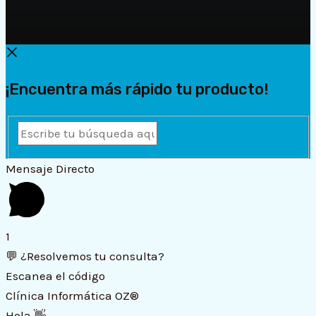
¡Encuentra más rápido tu producto!
Escribe
tu
búsqueda
Mensaje Directo
aquí
y
pulsa
1
Enter...
💬 ¿Resolvemos tu consulta?
Escanea el código
Clínica Informática OZ®
Hola 👋