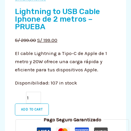
metros
Lightning to USB Cable
-
Iphone de 2 metros –
PRUEBA
PRUEBA
quantity
S/
299.00
S/
199.00
El cable Lightning a Tipo-C de Apple de 1
metro y 20W ofrece una carga rápida y
eficiente para tus dispositivos Apple.
Disponibilidad:
107 in stock
ADD TO CART
Pago Seguro Garantizado