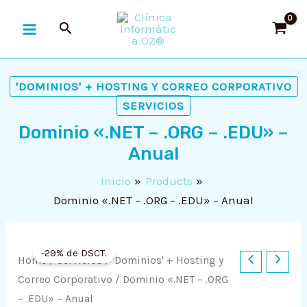
Ir
MAIN
al
MENU
contenido
'DOMINIOS' + HOSTING Y CORREO CORPORATIVO
SERVICIOS
Dominio «.NET – .ORG – .EDU» –
Anual
RNAR
Inicio
Products
Dominio «.NET – .ORG – .EDU» – Anual
Ú
RNAR
Ú
RNAR
-29% de DSCT.
Original
Current
Dominio
Home
/
Servicios
/
'Dominios' + Hosting y
price
price
Ú
RNAR
".NET
Correo Corporativo
/ Dominio «.NET – .ORG
was:
is:
-
– .EDU» – Anual