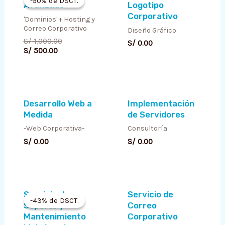
-50% de DSCT.
-50% de DSCT.
Avanzado
Logotipo
is:
was:
S/ 500.00.
S/ 1,000.00.
Corporativo
'Dominios' + Hosting y
Correo Corporativo
Diseño Gráfico
S/
1,000.00
S/
0.00
S/
500.00
Desarrollo Web a
Implementación
Medida
de Servidores
-Web Corporativa-
Consultoría
S/
0.00
S/
0.00
Original
Current
Servicio de
Servicio de
price
price
-43% de DSCT.
-43% de DSCT.
Soporte y
Correo
was:
is:
S/ 699.00.
S/ 399.00.
Mantenimiento
Corporativo