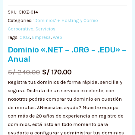
Ú
S/ 240.00.
S/ 170.00.
.ORG
SKU:
CIOZ-014
-
RNAR
Categories:
'Dominios' + Hosting y Correo
.EDU"
Corporativo
,
Servicios
-
Ú
RNAR
Tags:
CIOZ
,
Empresa
,
Web
Anual
quantity
Dominio «.NET – .ORG – .EDU» –
Ú
RNAR
Anual
Ú
RNAR
S/
240.00
S/
170.00
Ú
Registra tus dominios de forma rápida, sencilla y
segura. Disfruta de un servicio excelente, con
nosotros podrás comprar tu dominio en cuestión
de minutos. ¿Necesitas ayuda? Nuestro equipo,
con más de 20 años de experiencia en registro de
dominios, está listo en todo momento para
ayudarte a configurar y administrar tus dominios