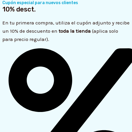
aquí
Cupón especial para nuevos clientes
10% desct.
y
pulsa
En tu primera compra, utiliza el cupón adjunto y recibe
Enter...
un 10% de descuento en
toda la tienda
(aplica solo
para precio regular).