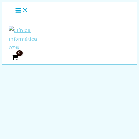
MAIN
Ir
MENU
al
contenido