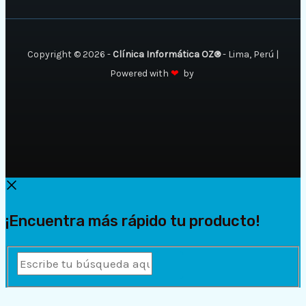
Copyright © 2026 -
Clínica Informática OZ®
- Lima, Perú |
Powered with
❤
by
¡Encuentra más rápido tu producto!
Escribe
tu
búsqueda