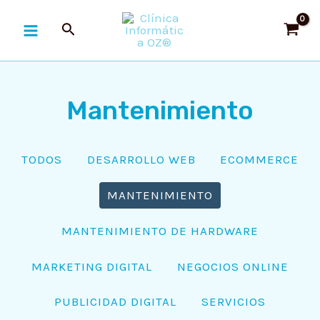
Ir
MAIN
al
MENU
contenido
Mantenimiento
TODOS
DESARROLLO WEB
ECOMMERCE
RNAR
MANTENIMIENTO
Ú
RNAR
MANTENIMIENTO DE HARDWARE
Ú
RNAR
MARKETING DIGITAL
NEGOCIOS ONLINE
Ú
RNAR
PUBLICIDAD DIGITAL
SERVICIOS