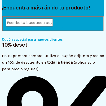
¡Encuentra más rápido tu producto!
Escribe
tu
búsqueda
aquí
Cupón especial para nuevos clientes
10% desct.
y
pulsa
En tu primera compra, utiliza el cupón adjunto y recibe
Enter...
un 10% de descuento en
toda la tienda
(aplica solo
para precio regular).