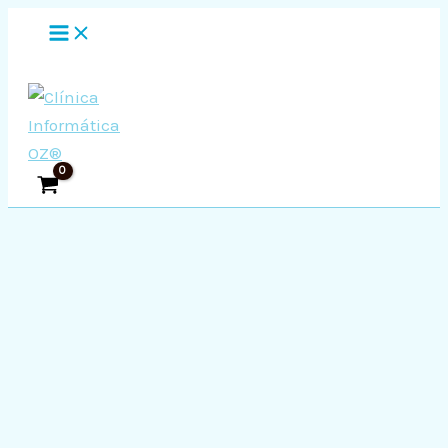
MAIN
Ir
MENU
al
contenido