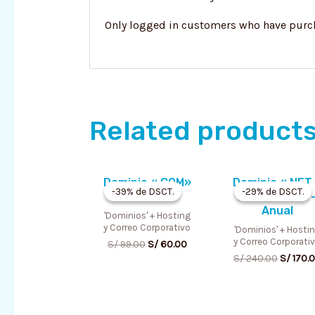
Only logged in customers who have purch
Related product
Original
Current
Original
Dominio «.COM»
Dominio «.NET
price
price
price
-39% de DSCT.
-39% de DSCT.
-29% de DSCT.
-29% de DSCT.
– Anual
.ORG – .EDU» 
was:
is:
was:
Anual
S/ 99.00.
S/ 60.00.
S/ 240.
'Dominios' + Hosting
y Correo Corporativo
'Dominios' + Hosti
y Correo Corporati
S/
99.00
S/
60.00
S/
240.00
S/
170.