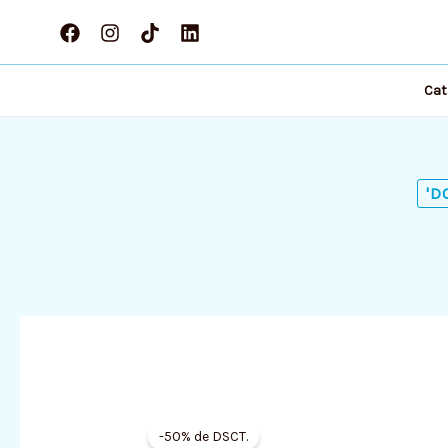
Ir
al
contenido
Cat
'D
-50% de DSCT.