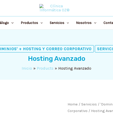
álogo
Productos
Servicios
Nosotros
Cont
OMINIOS' + HOSTING Y CORREO CORPORATIVO
SERVIC
Hosting Avanzado
Inicio
Products
Hosting Avanzado
Origi
Hosting
Home
/
Servicios
/
'Domini
price
Avanzado
Corporativo
/ Hosting Ava