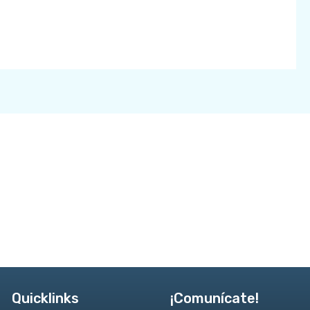
Quicklinks
¡Comunícate!