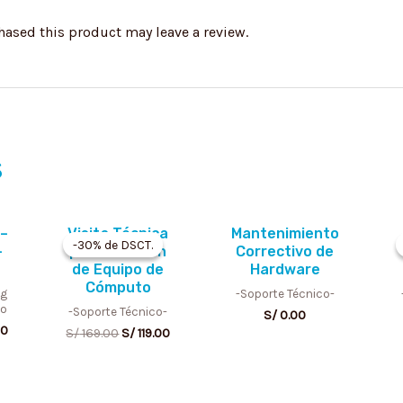
ased this product may leave a review.
s
Current
Original
Current
 –
Visita Técnica
Mantenimiento
price
price
price
-30% de DSCT.
-30% de DSCT.
–
para Revisión
Correctivo de
is:
was:
is:
de Equipo de
Hardware
00.
S/ 170.00.
S/ 169.00.
S/ 119.00.
Cómputo
ng
-Soporte Técnico-
vo
-Soporte Técnico-
S/
0.00
00
S/
169.00
S/
119.00