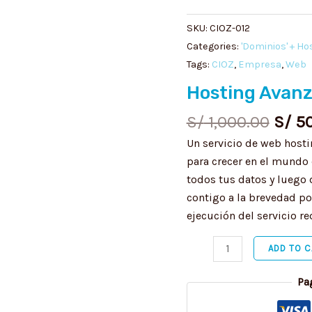
was:
quantity
S/ 1,
SKU:
CIOZ-012
Categories:
'Dominios' + Ho
Tags:
CIOZ
,
Empresa
,
Web
Hosting Avan
S/
1,000.00
S/
50
Un servicio de web hosti
para crecer en el mundo 
todos tus datos y luego
contigo a la brevedad po
ejecución del servicio re
ADD TO C
Pa