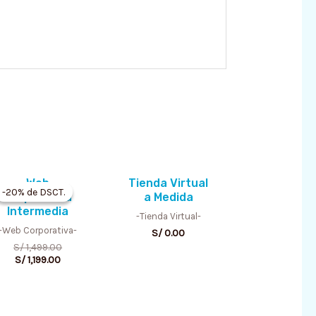
Current
Original
Web
Tienda Virtual
price
price
-20% de DSCT.
-20% de DSCT.
Corporativa
a Medida
is:
was:
Intermedia
S/ 1,199.00.
S/ 1,499.00.
-Tienda Virtual-
-Web Corporativa-
S/
0.00
S/
1,499.00
S/
1,199.00